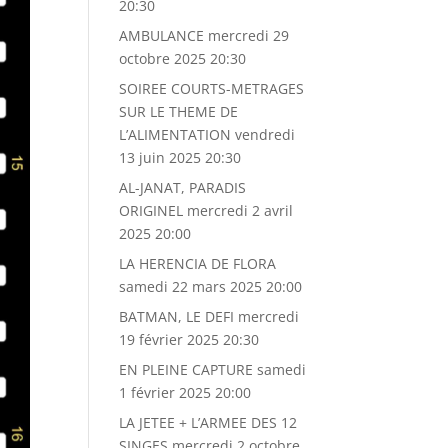
20:30
AMBULANCE
mercredi 29
octobre 2025 20:30
SOIREE COURTS-METRAGES
SUR LE THEME DE
L’ALIMENTATION
vendredi
13 juin 2025 20:30
AL-JANAT, PARADIS
ORIGINEL
mercredi 2 avril
2025 20:00
LA HERENCIA DE FLORA
samedi 22 mars 2025 20:00
BATMAN, LE DEFI
mercredi
19 février 2025 20:30
EN PLEINE CAPTURE
samedi
1 février 2025 20:00
LA JETEE + L’ARMEE DES 12
SINGES
mercredi 2 octobre