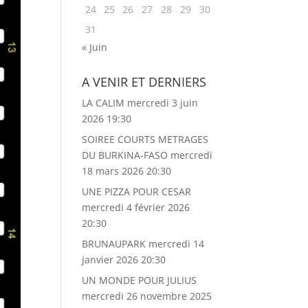
24
25
26
27
28
29
30
31
« Juin
A VENIR ET DERNIERS
LA CALIM
mercredi 3 juin
2026 19:30
SOIREE COURTS METRAGES
DU BURKINA-FASO
mercredi
18 mars 2026 20:30
UNE PIZZA POUR CESAR
mercredi 4 février 2026
20:30
BRUNAUPARK
mercredi 14
janvier 2026 20:30
UN MONDE POUR JULIUS
mercredi 26 novembre 2025