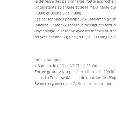
la détresse des personnages. Cette approche 
l’inquiétante étrangeté et de la marginalité 
(1990) et Beetlejuice (1988).
Les personnages principaux – Catwoman (Miche
(Michael Keaton) – sont tous des figures tortu
psychologique résonne avec les thèmes burtonie
œuvres comme Big Fish (2003) ou L’Étrange Noë
Infos pratiques
« Batman, le défi » – VOST – à 20h30
Entrée gratuite & repas à prix libre dès 19h30
Lieu : La Traverse (Maison de quartier des Pâq
Séance organisée par Pâkino sur proposition de