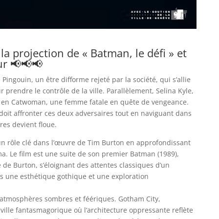
a projection de « Batman, le défi » et
ur 📢📢📢
Pingouin, un être difforme rejeté par la société, qui s’allie
prendre le contrôle de la ville. Parallèlement, Selina Kyle,
aît en Catwoman, une femme fatale en quête de vengeance.
doit affronter ces deux adversaires tout en naviguant dans
res devient floue.
un rôle clé dans l’œuvre de Tim Burton en approfondissant
ma. Le film est une suite de son premier Batman (1989),
e de Burton, s’éloignant des attentes classiques d’un
rs une esthétique gothique et une exploration
es atmosphères sombres et féériques. Gotham City,
ville fantasmagorique où l’architecture oppressante reflète