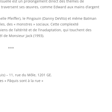
visuelle est un prolongement direct des thèmes de
qui traversent ses œuvres, comme Edward aux mains d’argent
lle Pfeiffer), le Pingouin (Danny DeVito) et même Batman
rées, des « monstres » sociaux. Cette complexité
ns de l’altérité et de l’inadaptation, qui touchent des
l de Monsieur Jack (1993).
***
uis) – 11, rue du Môle, 1201 GE.
s « Pâquis sont à la rue »