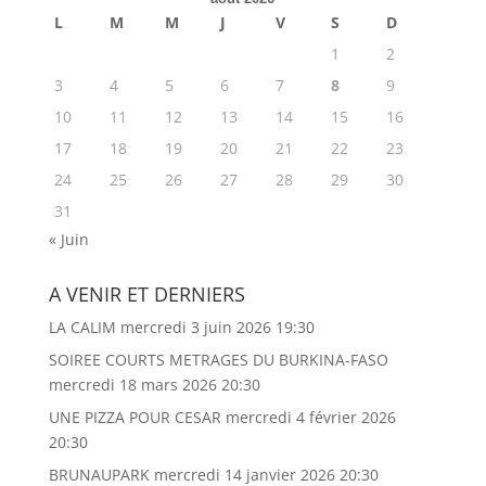
L
M
M
J
V
S
D
1
2
3
4
5
6
7
8
9
10
11
12
13
14
15
16
17
18
19
20
21
22
23
24
25
26
27
28
29
30
31
« Juin
A VENIR ET DERNIERS
LA CALIM
mercredi 3 juin 2026 19:30
SOIREE COURTS METRAGES DU BURKINA-FASO
mercredi 18 mars 2026 20:30
UNE PIZZA POUR CESAR
mercredi 4 février 2026
20:30
BRUNAUPARK
mercredi 14 janvier 2026 20:30